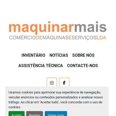
INVENTÁRIO
NOTÍCIAS
SOBRE NÓS
ASSISTÊNCIA TÉCNICA
CONTACTE-NOS
instagram
facebook
Usamos cookies para aprimorar sua experiência de navegação,
Machinio System
website por
Machinio
veicular anúncios ou conteúdos personalizados e analisar nosso
tráfego. Ao clicar em "Aceitar tudo", você concorda com o uso de
Manage Cookies
cookies.
Aceitar
Rejeitar
Saber mais