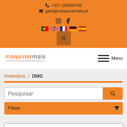
+351 263853786
geral@maquinarmais.pt
instagram
facebook
Pesquisar
Menu
Inventário
DMG
Filters
Todas as Categorias