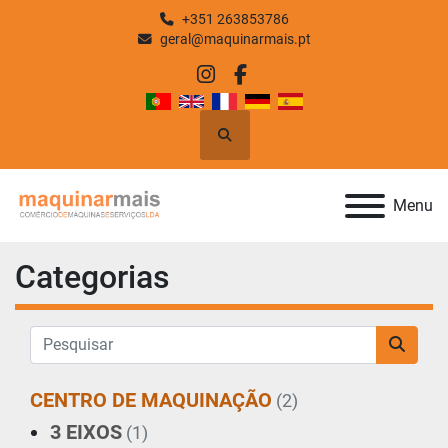
+351 263853786
geral@maquinarmais.pt
instagram
facebook
Pesquisar
Menu
Categorias
CENTRO DE MAQUINAÇÃO
(2)
3 EIXOS
(1)